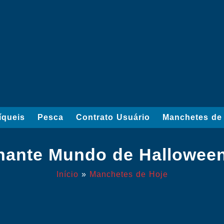
íqueis
Pesca
Contrato Usuário
Manchetes de
inante Mundo de Hallowee
Início
»
Manchetes de Hoje