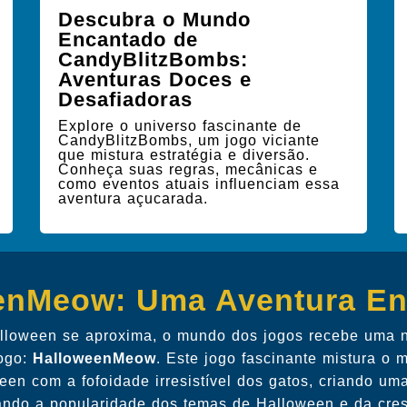
Descubra o Mundo
Encantado de
CandyBlitzBombs:
Aventuras Doces e
Desafiadoras
Explore o universo fascinante de
CandyBlitzBombs, um jogo viciante
que mistura estratégia e diversão.
Conheça suas regras, mecânicas e
como eventos atuais influenciam essa
aventura açucarada.
enMeow: Uma Aventura En
lloween se aproxima, o mundo dos jogos recebe uma 
logo:
HalloweenMeow
. Este jogo fascinante mistura o 
en com a fofoidade irresistível dos gatos, criando um
ando a popularidade dos temas de Halloween e da cres