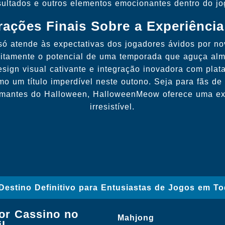
sultados e outros elementos emocionantes dentro do jo
ações Finais Sobre a Experiênci
 atende às expectativas dos jogadores ávidos por no
eitamente o potencial de uma temporada que aguça alm
design visual cativante e integração inovadora com plat
mo um título imperdível neste outono. Seja para fãs de 
amantes do Halloween, HalloweenMeow oferece uma exp
irresistível.
Destino Definitivo para Entusiastas de Jogos em 
or Cassino no
Mahjong