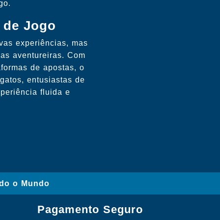
go.
a de Jogo
vas experiências, mas
as aventureiras. Com
aformas de apostas, o
gatos, entusiastas de
eriência fluida e
Todo o Mundo
Pagamento Seguro