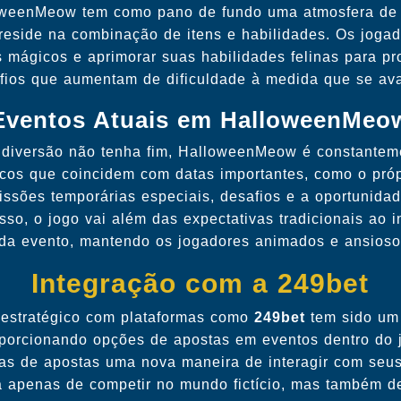
weenMeow tem como pano de fundo uma atmosfera de 
 reside na combinação de itens e habilidades. Os jogad
ns mágicos e aprimorar suas habilidades felinas para pro
fios que aumentam de dificuldade à medida que se av
Eventos Atuais em HalloweenMeo
a diversão não tenha fim, HalloweenMeow é constantem
cos que coincidem com datas importantes, como o pró
issões temporárias especiais, desafios e a oportunidad
sso, o jogo vai além das expectativas tradicionais ao 
da evento, mantendo os jogadores animados e ansioso
Integração com a 249bet
 estratégico com plataformas como
249bet
tem sido um 
orcionando opções de apostas em eventos dentro do j
tas de apostas uma nova maneira de interagir com seus
ta apenas de competir no mundo fictício, mas também d