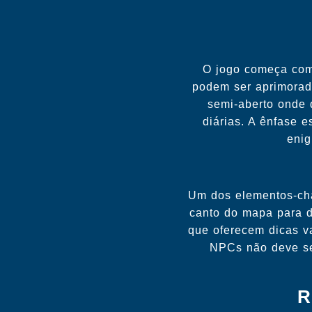
O jogo começa com 
podem ser aprimorad
semi-aberto onde 
diárias. A ênfase 
enig
Um dos elementos-ch
canto do mapa para d
que oferecem dicas va
NPCs não deve ser
R