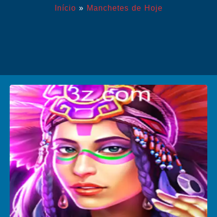
Início
»
Manchetes de Hoje