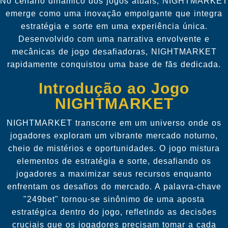
No cenário dinâmico dos jogos atuais, NIGHTMARKET
emerge como uma inovação empolgante que integra
estratégia e sorte em uma experiência única.
Desenvolvido com uma narrativa envolvente e
mecânicas de jogo desafiadoras, NIGHTMARKET
rapidamente conquistou uma base de fãs dedicada.
Introdução ao Jogo
NIGHTMARKET
NIGHTMARKET transcorre em um universo onde os
jogadores exploram um vibrante mercado noturno,
cheio de mistérios e oportunidades. O jogo mistura
elementos de estratégia e sorte, desafiando os
jogadores a maximizar seus recursos enquanto
enfrentam os desafios do mercado. A palavra-chave
"249bet" tornou-se sinônimo de uma aposta
estratégica dentro do jogo, refletindo as decisões
cruciais que os jogadores precisam tomar a cada