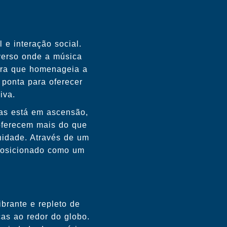
 e interação social.
iverso onde a música
fera que homenageia a
e ponta para oferecer
iva.
as está em ascensão,
oferecem mais do que
nidade. Através de um
 posicionado como um
e
brante e repleto de
cas ao redor do globo.