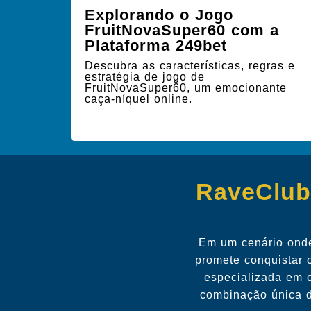
Explorando o Jogo
FruitNovaSuper60 com a
Plataforma 249bet
Descubra as características, regras e
estratégia de jogo de
FruitNovaSuper60, um emocionante
caça-níquel online.
RaveClub
Em um cenário onde 
promete conquistar 
especializada em 
combinação única d