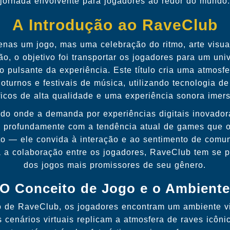
jornada envolvente para jogadores ao redor do mundo.
A Introdução ao RaveClub
as um jogo, mas uma celebração do ritmo, arte visual
, o objetivo foi transportar os jogadores para um un
ão pulsante da experiência. Este título cria uma atmos
oturnos e festivais de música, utilizando tecnologia d
ficos de alta qualidade e uma experiência sonora imers
do onde a demanda por experiências digitais inovador
 profundamente com a tendência atual de games que 
to — ele convida à interação e ao sentimento de comu
a a colaboração entre os jogadores, RaveClub tem se
dos jogos mais promissores de seu gênero.
O Conceito de Jogo e o Ambient
 de RaveClub, os jogadores encontram um ambiente vi
s cenários virtuais replicam a atmosfera de raves icôni