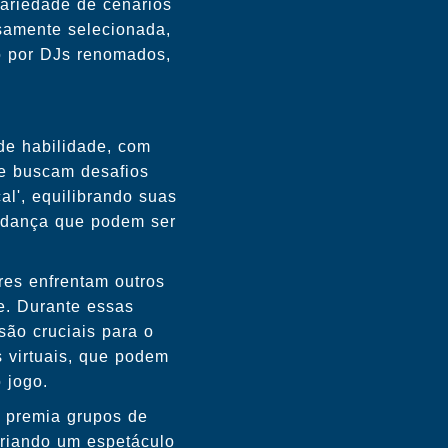
variedade de cenários
samente selecionada,
go por DJs renomados,
de habilidade, com
ue buscam desafios
al', equilibrando suas
e dança que podem ser
res enfrentam outros
e. Durante essas
são cruciais para o
 virtuais, que podem
 jogo.
e premia grupos de
riando um espetáculo