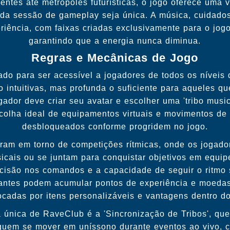
entes até metrópoles futurísticas, o jogo oferece uma 
da sessão de gameplay seja única. A música, cuidado
eriência, com faixas criadas exclusivamente para o jo
garantindo que a energia nunca diminua.
Regras e Mecânicas de Jogo
ado para ser acessível a jogadores de todos os níveis 
 intuitivas, mas profunda o suficiente para aqueles q
gador deve criar seu avatar e escolher uma 'tribo music
colha ideal de equipamentos virtuais e movimentos d
desbloqueados conforme progridem no jogo.
iram em torno de competições rítmicas, onde os jogado
icais ou se juntam para conquistar objetivos em equip
cisão nos comandos e a capacidade de seguir o ritmo 
pantes podem acumular pontos de experiência e moedas
rocadas por itens personalizáveis e vantagens dentro do
a única de RaveClub é a 'Sincronização de Tribos', qu
guem se mover em uníssono durante eventos ao vivo, c