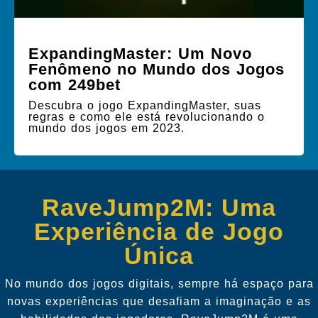
ExpandingMaster: Um Novo
Fenômeno no Mundo dos Jogos
com 249bet
Descubra o jogo ExpandingMaster, suas
regras e como ele está revolucionando o
mundo dos jogos em 2023.
RaveJump2M: Uma
Experiência de Jogo
Única
No mundo dos jogos digitais, sempre há espaço para
novas experiências que desafiam a imaginação e as