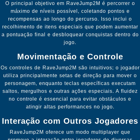
O principal objetivo em RaveJump2M é percorrer o
máximo de níveis possível, coletando pontos e
recompensas ao longo do percurso. Isso inclui o
recolhimento de itens especiais que podem aumentar
a pontuação final e desbloquear conquistas dentro do
jogo.
Movimentação e Controle
Os controles de RaveJump2M são intuitivos; o jogador
utiliza principalmente setas de direção para mover o
personagem, enquanto teclas específicas executam
saltos, mergulhos e outras ações especiais. A fluidez
no controle é essencial para evitar obstáculos e
atingir altas performances no jogo.
Interação com Outros Jogadores
RaveJump2M oferece um modo multiplayer que
promove a interação entre jogadores de diversas