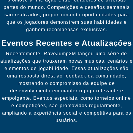
partes do mundo. Competições e desafios semanais
são realizados, proporcionando oportunidades para
que os jogadores demonstrem suas habilidades e
ganhem recompensas exclusivas.
Eventos Recentes e Atualizações
Recentemente, RaveJump2M lançou uma série de
atualizações que trouxeram novas músicas, cenários e
elementos de jogabilidade. Essas atualizações são
uma resposta direta ao feedback da comunidade,
mostrando o compromisso da equipe de
desenvolvimento em manter o jogo relevante e
empolgante. Eventos especiais, como torneios online
e competições, são promovidos regularmente,
ampliando a experiência social e competitiva para os
usuários.