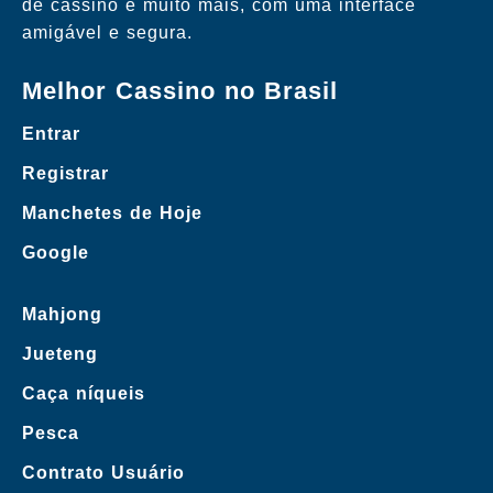
de cassino e muito mais, com uma interface
amigável e segura.
Melhor Cassino no Brasil
Entrar
Registrar
Manchetes de Hoje
Google
Mahjong
Jueteng
Caça níqueis
Pesca
Contrato Usuário