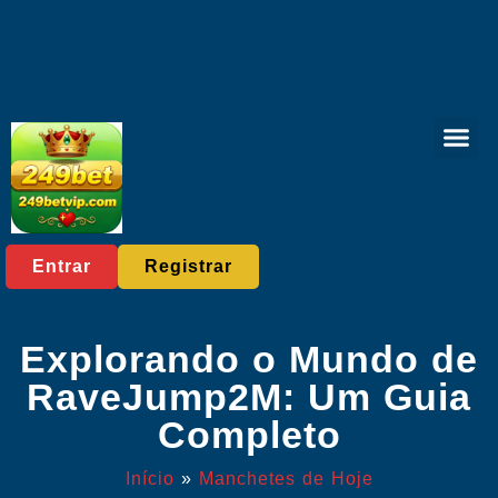
Caça níqu
Contrato Usu
Manchetes de 
Entrar
Registrar
Explorando o Mundo de
RaveJump2M: Um Guia
Completo
Início
»
Manchetes de Hoje