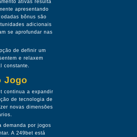
amento ativas resulta
emente apresentando
 Rodadas bônus são
tunidades adicionais
jam se aprofundar nas
pção de definir um
 sentem e relaxem
l constante.
o Jogo
t continua a expandir
oção de tecnologia de
razer novas dimensões
rios.
 a demanda por jogos
tar. A 249bet está