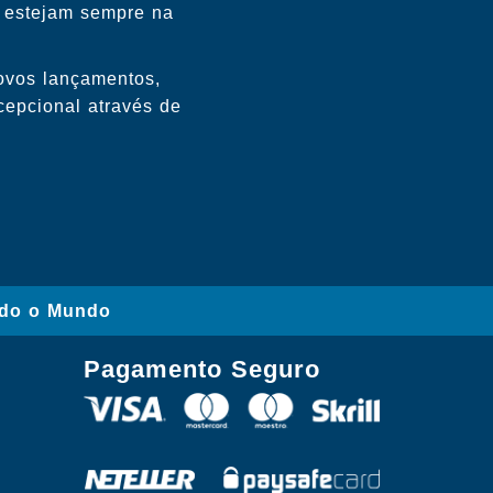
s estejam sempre na
ovos lançamentos,
cepcional através de
Todo o Mundo
Pagamento Seguro