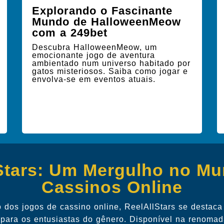
Explorando o Fascinante
Mundo de HalloweenMeow
com a 249bet
Descubra HalloweenMeow, um
emocionante jogo de aventura
ambientado num universo habitado por
gatos misteriosos. Saiba como jogar e
envolva-se em eventos atuais.
Stars: Um Mergulho no M
Cassinos Online
o dos jogos de cassino online, ReelAllStars se desta
para os entusiastas do gênero. Disponível na renomad