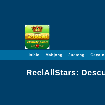
Início
Mahjong
Jueteng
Caça n
ReelAllStars: Desc