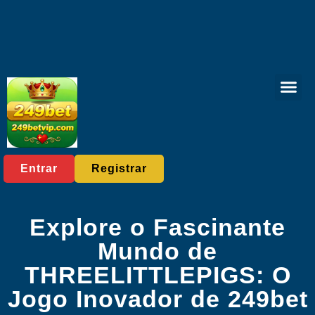
Caça níqu
Contrato Usu
Manchetes de 
Entrar
Registrar
Explore o Fascinante
Mundo de
THREELITTLEPIGS: O
Jogo Inovador de 249bet