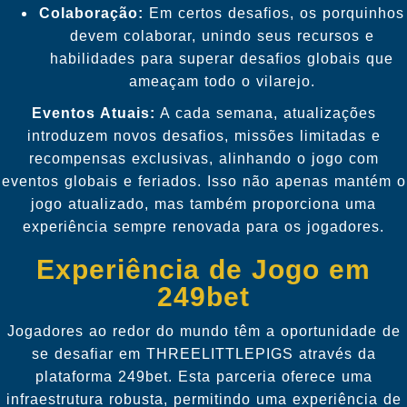
Colaboração:
Em certos desafios, os porquinhos
devem colaborar, unindo seus recursos e
habilidades para superar desafios globais que
ameaçam todo o vilarejo.
Eventos Atuais:
A cada semana, atualizações
introduzem novos desafios, missões limitadas e
recompensas exclusivas, alinhando o jogo com
eventos globais e feriados. Isso não apenas mantém o
jogo atualizado, mas também proporciona uma
experiência sempre renovada para os jogadores.
Experiência de Jogo em
249bet
Jogadores ao redor do mundo têm a oportunidade de
se desafiar em THREELITTLEPIGS através da
plataforma 249bet. Esta parceria oferece uma
infraestrutura robusta, permitindo uma experiência de