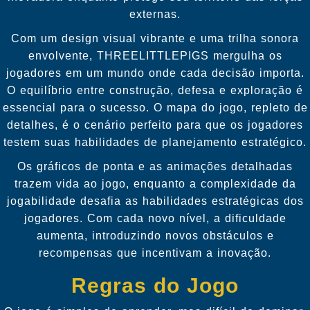
externas.
Com um design visual vibrante e uma trilha sonora
envolvente, THREELITTLEPIGS mergulha os
jogadores em um mundo onde cada decisão importa.
O equilíbrio entre construção, defesa e exploração é
essencial para o sucesso. O mapa do jogo, repleto de
detalhes, é o cenário perfeito para que os jogadores
testem suas habilidades de planejamento estratégico.
Os gráficos de ponta e as animações detalhadas
trazem vida ao jogo, enquanto a complexidade da
jogabilidade desafia as habilidades estratégicas dos
jogadores. Com cada novo nível, a dificuldade
aumenta, introduzindo novos obstáculos e
recompensas que incentivam a inovação.
Regras do Jogo