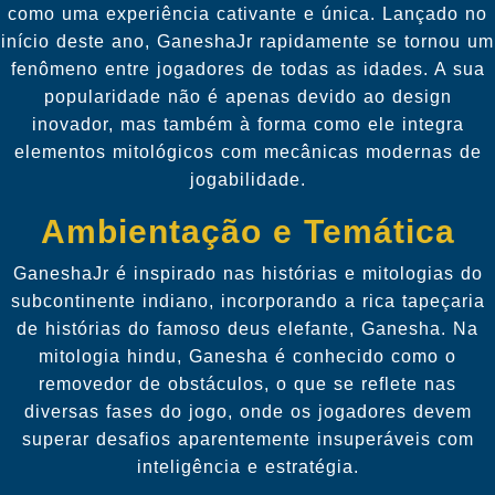
como uma experiência cativante e única. Lançado no
início deste ano, GaneshaJr rapidamente se tornou um
fenômeno entre jogadores de todas as idades. A sua
popularidade não é apenas devido ao design
inovador, mas também à forma como ele integra
elementos mitológicos com mecânicas modernas de
jogabilidade.
Ambientação e Temática
GaneshaJr é inspirado nas histórias e mitologias do
subcontinente indiano, incorporando a rica tapeçaria
de histórias do famoso deus elefante, Ganesha. Na
mitologia hindu, Ganesha é conhecido como o
removedor de obstáculos, o que se reflete nas
diversas fases do jogo, onde os jogadores devem
superar desafios aparentemente insuperáveis com
inteligência e estratégia.