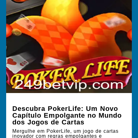
Descubra PokerLife: Um Novo
Capítulo Empolgante no Mundo
dos Jogos de Cartas
Mergulhe em PokerLife, um jogo de cartas
inovador com regras empolgantes e